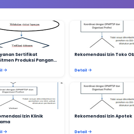
yanan Sertifikat
Rekomendasi Izin Toko O
itmen Produksi Pangan
ustri Rumah Tangga
il
Detail
mendasi Izin Klinik
Rekomendasi Izin Apotek
tama
il
Detail