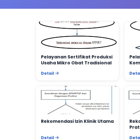
Pelayanan Sertifikat Produksi
Pela
Usaha Mikro Obat Tradisional
Kom
Ind
Detail
Deta
Rekomendasi Izin Klinik Utama
Reko
Pra
Detail
Deta