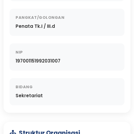
PANGKAT/GOLONGAN
Penata Tk.I / III.d
NIP
197001151992031007
BIDANG
Sekretariat
Struktur Organisasi