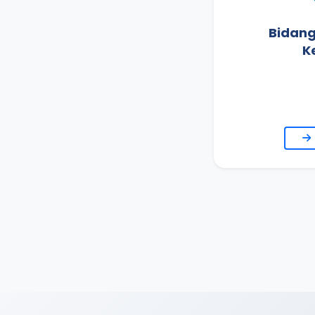
Bidan
K