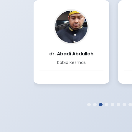
.M.Inov
dr. Abadi Abdullah
as
Kabid Kesmas