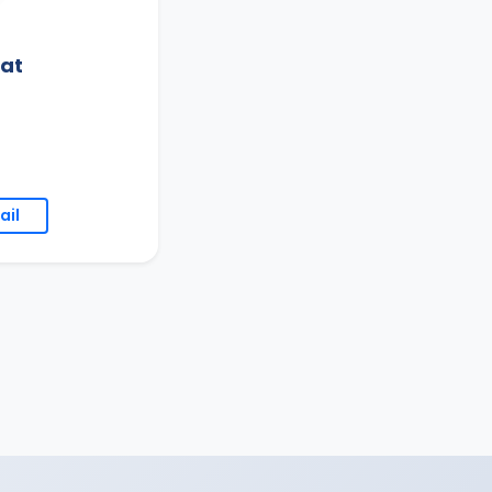
iat
ail