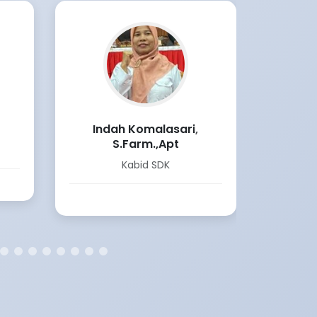
Indah Komalasari,
Fajriah
S.Farm.,Apt
Kasubb
Kabid SDK